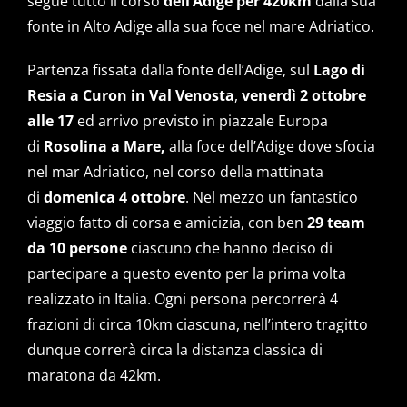
segue tutto il corso
dell’Adige per 420km
dalla sua
fonte in Alto Adige alla sua foce nel mare Adriatico.
Partenza fissata dalla fonte dell’Adige, sul
Lago di
Resia a Curon in Val Venosta
,
venerdì 2 ottobre
alle 17
ed arrivo previsto in piazzale Europa
di
Rosolina a Mare,
alla foce dell’Adige dove sfocia
nel mar Adriatico, nel corso della mattinata
di
domenica 4 ottobre
. Nel mezzo un fantastico
viaggio fatto di corsa e amicizia, con ben
29 team
da 10 persone
ciascuno che hanno deciso di
partecipare a questo evento per la prima volta
realizzato in Italia. Ogni persona percorrerà 4
frazioni di circa 10km ciascuna, nell’intero tragitto
dunque correrà circa la distanza classica di
maratona da 42km.