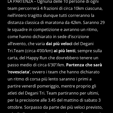
LA PARTENZA – Ognuna delle 10 persone di ogni
team percorrerà 4 frazioni di circa 10km ciascuna,
nell’intero tragitto dunque tutti correranno la
distanza classica di maratona da 42km. Saranno 29
le squadre in competizione e avranno un ritmo,
come hanno dichiarato in sede d’iscrizione
all’evento, che varia
dai più veloci
del Degani
Tri.Team (circa 4’00/km)
ai più lenti
, sempre sulla
carta, del Happy Run che dovrebbero tenere un
passo medio di circa 6’30”/km.
Partenza che sarà
‘rovesciata’
, ovvero i team che hanno dichiarato
un ritmo di corsa più lento saranno i primi a
partire venerdì pomeriggio, mentre proprio gli
atleti del Degani Tri. Team partiranno per ultimi,
per la precisione alle 3.45 del mattino di sabato 3
ottobre. Sorpasso da parte dei più veloci previsto,