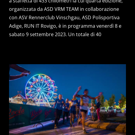
a staffetta di 433 chilometri la cui quarta edizione,
organizzata da ASD VRM TEAM in collaborazione
con ASV Rennerclub Vinschgau, ASD Polisportiva
Adige, RUN IT Rovigo, è in programma venerdì 8 e
sabato 9 settembre 2023. Un totale di 40
RESIA ROSOLINA RELAY,
ISCRIZIONI GIA’ APERTE PER
L’EDIZIONE 2023 IN
PROGRAMMA L’8 E 9
SETTEMBRE